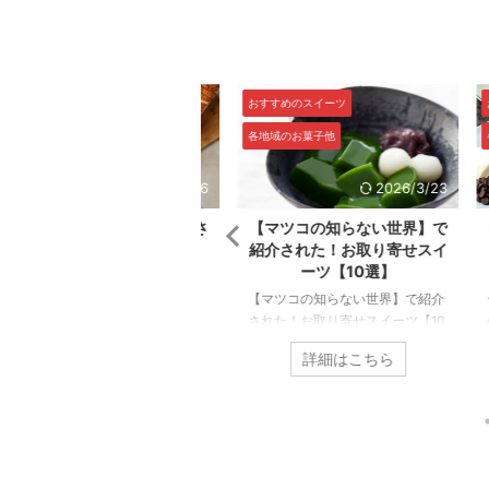
すすめのスイーツ
おすすめのスイーツ
おす
地域のお菓子他
各地域のお菓子他
各地
2026/4/16
2026/3/23
めざましテレビ】で紹介さ
【マツコの知らない世界】で
テ
れた！お取り寄せスイーツ
紹介された！お取り寄せスイ
話
【15選】
ーツ【10選】
めざましテレビ】で紹介され
【マツコの知らない世界】で紹介
テレ
！お取り寄せスイーツ【15選】
された！お取り寄せスイーツ【10
のお
週月曜日から金曜日に放送され
選】 【マツコの知らない世界】で
テレ
詳細はこちら
詳細はこちら
いる朝の人気情報番組【めざま
紹介された「お取り寄せできる人
のお
テレビ】そして毎週土曜日に放
気スイーツ」を10種類ご紹介しま
ます
されている【めざましどよう
す。 テレビで紹介されたお取り寄
ける
】で紹介されたお菓子の中か
せスイーツは下記記事からご覧く
りま
、お取り寄せできる人気スイー
ださい。 ⇩ ⇩ ⇩
テレ
を15種類ご紹介します！ ケーキ
https://otoriyosesweetsgift.com/t
プ【