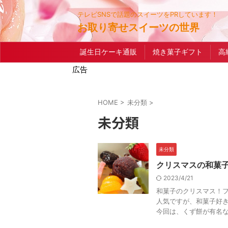
テレビSNSで話題のスイーツをPRしています！
お取り寄せスイーツの世界
誕生日ケーキ通販
焼き菓子ギフト
高
広告
HOME
>
未分類
>
未分類
未分類
クリスマスの和菓
2023/4/21
和菓子のクリスマス！フ
人気ですが、和菓子好き
今回は、くず餅が有名な老