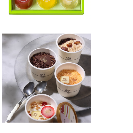
る人気のナッツチョコをご
いけいき」さんが話題のフィナン
期限が長
ます！ 超絶美味しいナッ
シェ3種類を厳選して紹介されて
ランツ
コレート【ピーカンナッツ
いました。 それがこちらです。
は、冷
レート】 チョコレート専門
■【ノワ・ドゥ・ブール】焼きた
で、そ
ロンドロワイヤル』のピー
てフィナンシェ 1個 216円
賞味期限
ッツチョコレートは超絶美
■【エシレ・メゾン デュ ブー
冷凍保存で
お取り寄せスイーツです！
ル】フィナンシェ・エシレ 1
 ...
個 324円 ...