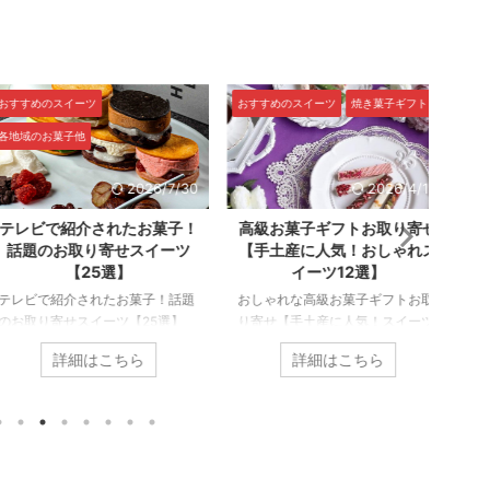
すめのスイーツ
おすすめのスイーツ
焼き菓子ギフト
おすす
域のお菓子他
ナッツ
2026/7/30
2026/4/12
レビで紹介されたお菓子！
高級お菓子ギフトお取り寄せ
超絶
題のお取り寄せスイーツ
【手土産に人気！おしゃれス
ョコ
【25選】
イーツ12選】
ビで紹介されたお菓子！話題
おしゃれな高級お菓子ギフトお取
超絶美
取り寄せスイーツ【25選】
り寄せ【手土産に人気！スイーツ
【お取
ビで紹介されたお菓子や話題
12選】 ジェイアール名古屋タカシ
ナッツ
詳細はこちら
詳細はこちら
取り寄せスイーツをご紹介し
マヤで開催されるショコラの祭典
ョコレ
。 お取り寄せをご利用いただ
「アムール・デュ・ショコラ」に
すよね
人気の商品だけを掲載してお
出店したお菓子「生チョコマカロ
が、食
すので、是非ご覧ください。
ン」やテレビでも紹介され芸能人
まれて
ビで紹介された人気ショッ
にも人気の焼き菓子、高級チョコ
な組み
デリーモ】2026年の春ギフ
レートブランドのチョコ、有名店
おすす