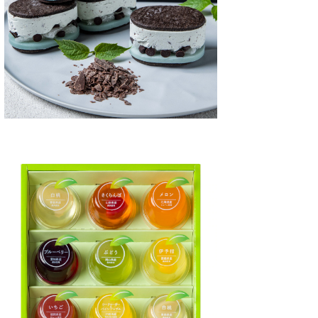
めのスイーツ
チョコレート
おすすめのスイーツ
焼き菓子ギフト
おすすめ
スイーツ
フィナンシェ
お取り寄
ツ！フォ
プリン
2026/3/10
2023/1/25
美味しい人気のナッツチ
「ザワつく!金曜日」相葉く
人気プ
【おすすめのナッツチョ
んが選んだ通販で購入できる
フラン
コレート】
「フィナンシェ」をご紹介！
テレビ
味しい人気のナッツチョコ
テレビ朝日「ザワつく!金曜日」相
取り寄せ
り寄せできる！おすすめの
葉くんが選んだ「フィナンシェ」
レビ「
チョコレート】 ナッツとチ
をご紹介！ 相葉くんが全てのスイ
ビ番組
詳細はこちら
詳細はこちら
ートが大好きな人、多いで
ーツの中で断トツ1位で好きなも
戸フラ
。 私もその一人なんです
のはフィナンシェなんだそうで
ン」は
べると多幸感と満足感に包
す！ そんな相葉君のために2021
です。 
いくナッツとチョコは最適
年10月29日（金）18時50分から
ト 【神
合わせだと思っています。
放送のテレビ朝日「ザワつく!金曜
こちらか
めの超絶美味しいお取り寄
日」で、スイーツ専門家の「あま
⇩ 濃