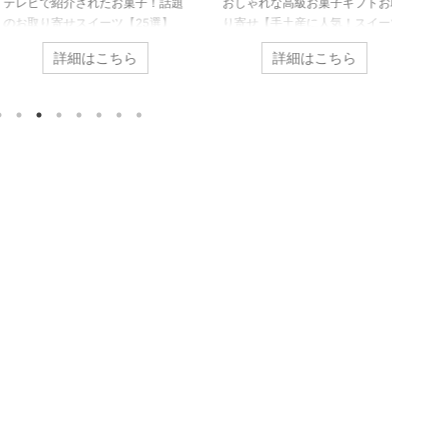
ビで紹介されたお菓子！話題
おしゃれな高級お菓子ギフトお取
超絶美
取り寄せスイーツ【25選】
り寄せ【手土産に人気！スイーツ
【お取
ビで紹介されたお菓子や話題
12選】 ジェイアール名古屋タカシ
ナッツ
詳細はこちら
詳細はこちら
取り寄せスイーツをご紹介し
マヤで開催されるショコラの祭典
ョコレ
。 お取り寄せをご利用いただ
「アムール・デュ・ショコラ」に
すよね
人気の商品だけを掲載してお
出店したお菓子「生チョコマカロ
が、食
すので、是非ご覧ください。
ン」やテレビでも紹介され芸能人
まれて
ビで紹介された人気ショッ
にも人気の焼き菓子、高級チョコ
な組み
デリーモ】2026年の春ギフ
レートブランドのチョコ、有名店
おすす
おすすめの焼き菓子・チョコ
の和菓子などギフトや手土産に利
せでき
ト TBSテレビ「マツコの知ら
用されることの多いおしゃれな高
紹介し
世界」テレビ朝日「ザワつく!
級お取り寄せスイーツを12種類ご
ツチョ
日」など多くのテレビ番組で
紹介します。 お取り寄せできる
チョコ
された有名店
高級スイーツ 【デリーモ】ヒルナ
店『サ
EL'IMMO（デリーモ）】 ショ
ンデス他テレビで紹介！ 「フィ
カンナ
ティエの江口和明氏はテレビ
ナンシェ」 日本テレビ「ヒルナン
味しい
く登 ...
デス」 ...
味の種類