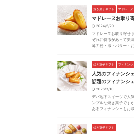
焼き菓子ギフト
マドレーヌ
マドレーヌお取り
2024/5/20
マドレーヌお取り寄せ 
ぞれに特徴があって美味
薄力粉・卵・バター・お砂
焼き菓子ギフト
フィナンシ
人気のフィナンシ
話題のフィナンシ
2026/3/10
デパ地下スイーツで人気
ンプルな焼き菓子です
あるフィナンシェもお取り
焼き菓子ギフト