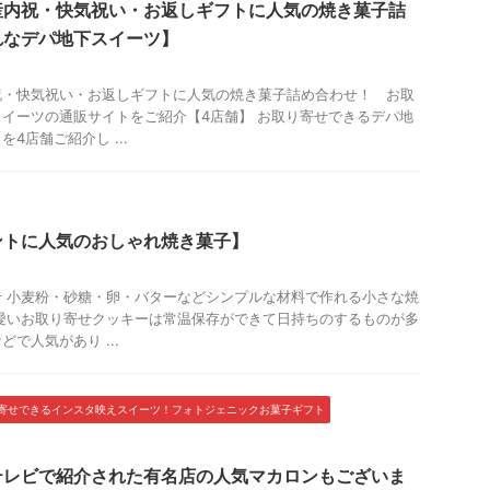
産内祝・快気祝い・お返しギフトに人気の焼き菓子詰
れなデパ地下スイーツ】
祝・快気祝い・お返しギフトに人気の焼き菓子詰め合わせ！ お取
イーツの通販サイトをご紹介【4店舗】 お取り寄せできるデパ地
4店舗ご紹介し ...
ントに人気のおしゃれ焼き菓子】
 小麦粉・砂糖・卵・バターなどシンプルな材料で作れる小さな焼
愛いお取り寄せクッキーは常温保存ができて日持ちのするものが多
で人気があり ...
寄せできるインスタ映えスイーツ！フォトジェニックお菓子ギフト
テレビで紹介された有名店の人気マカロンもございま