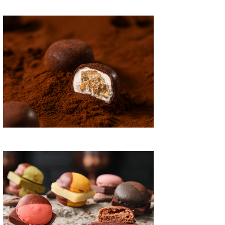
めのスイーツ
チョコレート
おすすめのスイーツ
焼き菓子ギフト
おすすめ
スイーツ
フィナンシェ
お取り寄
ツ！フォ
プリン
2026/3/10
2023/1/25
美味しい人気のナッツチ
「ザワつく!金曜日」相葉く
人気プ
【おすすめのナッツチョ
んが選んだ通販で購入できる
フラン
コレート】
「フィナンシェ」をご紹介！
テレビ