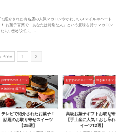
ビで紹介された有名店の人気マカロンやかわいいスマイルやハート
！ お菓子言葉で「あなたは特別な人」という意味を持つマカロン
丸い形が女性に ...
« Prev
1
2
すめのスイーツ
おすすめのスイーツ
焼き菓子ギフト
おすす
域のお菓子他
ナッツ
2026/7/30
2026/4/12
レビで紹介されたお菓子！
高級お菓子ギフトお取り寄せ
超絶
題のお取り寄せスイーツ
【手土産に人気！おしゃれス
ョコ
【25選】
イーツ12選】