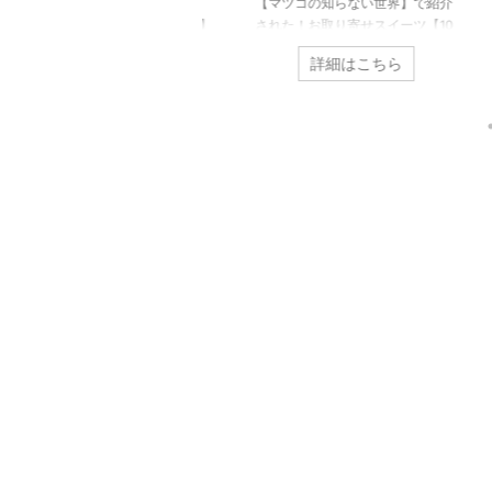
めざましテレビ】で紹介され
【マツコの知らない世界】で紹介
テレ
！お取り寄せスイーツ【15選】
された！お取り寄せスイーツ【10
のお
週月曜日から金曜日に放送され
選】 【マツコの知らない世界】で
テレ
詳細はこちら
詳細はこちら
いる朝の人気情報番組【めざま
紹介された「お取り寄せできる人
のお
テレビ】そして毎週土曜日に放
気スイーツ」を10種類ご紹介しま
ます
されている【めざましどよう
す。 テレビで紹介されたお取り寄
ける
】で紹介されたお菓子の中か
せスイーツは下記記事からご覧く
りま
、お取り寄せできる人気スイー
ださい。 ⇩ ⇩ ⇩
テレ
を15種類ご紹介します！ ケーキ
https://otoriyosesweetsgift.com/t
プ【
焼き菓子などの洋菓子や大福な
opic/ 【マツコの知らない世
トに
の和菓子もございますので是非
界】で紹介された人気ショップ
レー
覧ください。 テレビで紹介さ
【デリーモ】 TBSテレビ「マツコ
ない
たお取り寄せスイーツは下記記
の知らない世界」で紹介された東
金曜
からご覧ください。 ⇩ ⇩ ⇩
京ミッドタウン日比谷の人気スイ
紹介
ps://otoriyosesweetsgift.com/t
ーツショ ...
【D
...
コラ
にもよ