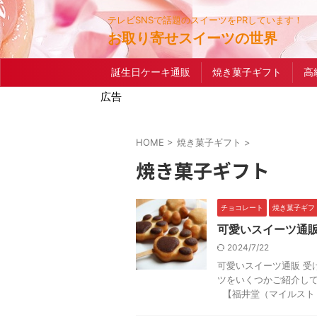
テレビSNSで話題のスイーツをPRしています！
お取り寄せスイーツの世界
誕生日ケーキ通販
焼き菓子ギフト
高
広告
HOME
>
焼き菓子ギフト
>
焼き菓子ギフト
チョコレート
焼き菓子ギフ
可愛いスイーツ通
2024/7/22
可愛いスイーツ通販 受
ツをいくつかご紹介して
【福井堂（マイルスト .