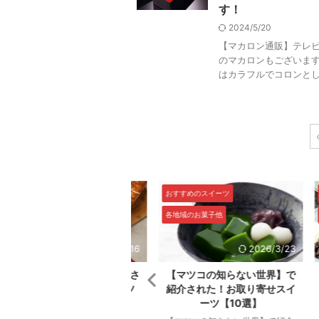
す！
2024/5/20
【マカロン通販】テレ
のマカロンもございます
はカラフルでコロンとした
すすめのスイーツ
おすすめのスイーツ
おす
地域のお菓子他
各地域のお菓子他
各地
2026/4/16
2026/3/23
めざましテレビ】で紹介さ
【マツコの知らない世界】で
テ
れた！お取り寄せスイーツ
紹介された！お取り寄せスイ
話
【15選】
ーツ【10選】