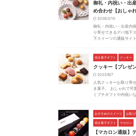
御礼・内祝い・出
め合わせ【おしゃ
2026/3/10
御礼・内祝い・出産内
り寄せできるデパ地下ス
下スイーツの通販サイトを
焼き菓子ギフト
クッキー
クッキー【プレゼ
2023/8/7
人気クッキーお取り寄せ
き菓子。 おしゃれで可
くプチギフトや内祝いなど
おすすめのスイーツ
お取り
焼き菓子ギフト
マカロン
【マカロン通販】