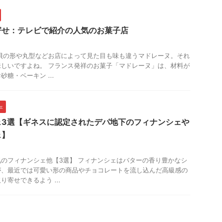
寄せ：テレビで紹介の人気のお菓子店
貝の形や丸型などお店によって見た目も味も違うマドレーヌ。それ
しいですよね。 フランス発祥のお菓子「マドレーヌ」は、材料が
糖・ベーキン ...
ェ
ェ3選【ギネスに認定されたデパ地下のフィナンシェや
ェ】
のフィナンシェ他【3選】 フィナンシェはバターの香り豊かなシ
が、最近では可愛い形の商品やチョコレートを流し込んだ高級感の
寄せできるよう ...