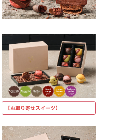
味しい人気のナッツチョコ
テレビ朝日「ザワつく!金曜日」相
取り寄せ
り寄せできる！おすすめの
葉くんが選んだ「フィナンシェ」
レビ「
チョコレート】 ナッツとチ
をご紹介！ 相葉くんが全てのスイ
ビ番組
詳細はこちら
詳細はこちら
ートが大好きな人、多いで
ーツの中で断トツ1位で好きなも
戸フラ
。 私もその一人なんです
のはフィナンシェなんだそうで
ン」は
べると多幸感と満足感に包
す！ そんな相葉君のために2021
です。 
いくナッツとチョコは最適
年10月29日（金）18時50分から
ト 【神
合わせだと思っています。
放送のテレビ朝日「ザワつく!金曜
こちらか
めの超絶美味しいお取り寄
日」で、スイーツ専門家の「あま
⇩ 濃
る人気のナッツチョコをご
いけいき」さんが話題のフィナン
期限が長
ます！ 超絶美味しいナッ
シェ3種類を厳選して紹介されて
ランツ
コレート【ピーカンナッツ
いました。 それがこちらです。
は、冷
レート】 チョコレート専門
■【ノワ・ドゥ・ブール】焼きた
で、そ
ロンドロワイヤル』のピー
てフィナンシェ 1個 216円
賞味期限
ッツチョコレートは超絶美
■【エシレ・メゾン デュ ブー
冷凍保存で
お取り寄せスイーツです！
ル】フィナンシェ・エシレ 1
 ...
個 324円 ...
【お取り寄せスイーツ】