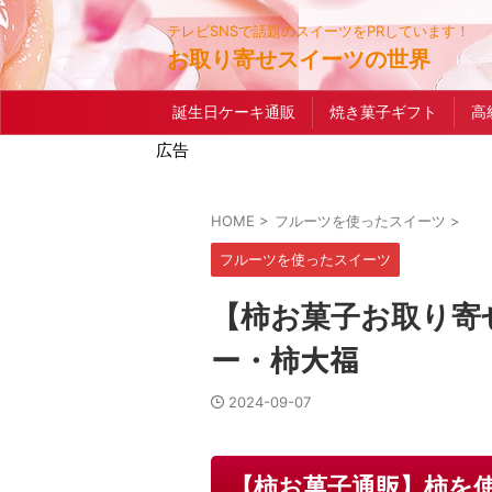
テレビSNSで話題のスイーツをPRしています！
お取り寄せスイーツの世界
誕生日ケーキ通販
焼き菓子ギフト
高
広告
HOME
>
フルーツを使ったスイーツ
>
フルーツを使ったスイーツ
【柿お菓子お取り寄
ー・柿大福
2024-09-07
【柿お菓子通販】柿を