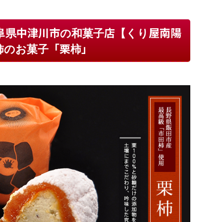
阜県中津川市の和菓子店【くり屋南陽
柿のお菓子「栗柿」