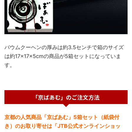
バウムクーヘンの厚みは約3.5センチで箱のサイズ
は約17×17×5cmの商品が5箱セットになっていま
す。
「京ばあむ」のご注文方法
京都の人気商品「京ばあむ」5箱セット（紙袋付
き）のお取り寄せは「JTB公式オンラインショッ