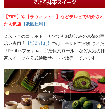
できる抹茶スイーツ
【ZIP!】や【ラヴィット！】などテレビで紹介され
た人気店
【祇園辻利】
ミスドとのコラボドーナツでもお馴染みの京都の宇
治茶専門店
【祇園辻利】
では、テレビで紹介された
「Petitパフェ」や「宇治抹茶ロール」など人気の抹
茶スイーツを公式通販サイトで販売しています！