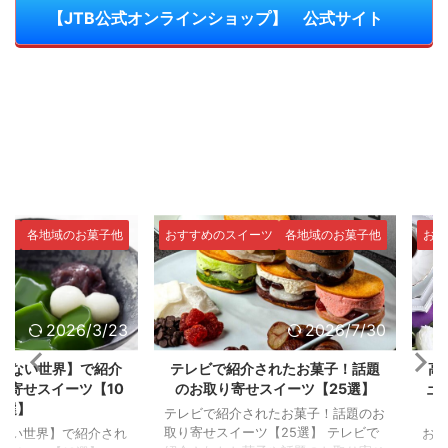
【JTB公式オンラインショップ】 公式サイト
域のお菓子他
おすすめのスイーツ
各地域のお菓子他
おすすめのス
2026/3/23
2026/7/30
世界】で紹介
テレビで紹介されたお菓子！話題
高級お菓子
イーツ【10
のお取り寄せスイーツ【25選】
土産に人気
テレビで紹介されたお菓子！話題のお
取り寄せスイーツ【25選】 テレビで
】で紹介され
おしゃれな