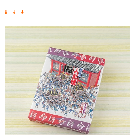
⇩ ⇩ ⇩