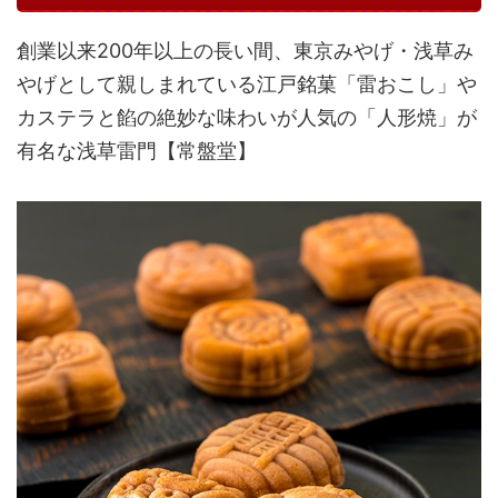
創業以来200年以上の長い間、東京みやげ・浅草み
やげとして親しまれている江戸銘菓「雷おこし」や
カステラと餡の絶妙な味わいが人気の「人形焼」が
有名な浅草雷門【常盤堂】